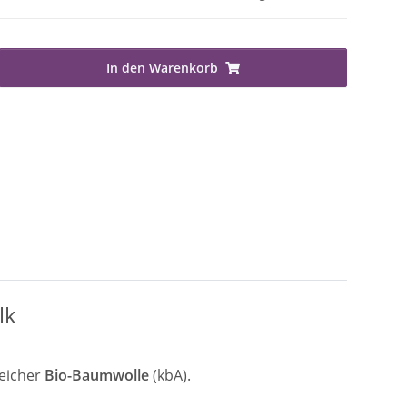
In den Warenkorb
lk
eicher
Bio-Baumwolle
(kbA).