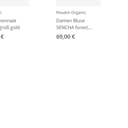
i
Poudre Organic
monnaie
Damen Bluse
groß gold
SENCHA forest
green S
 €
69,00 €