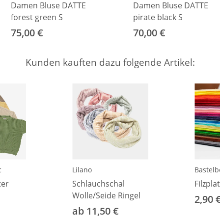
Damen Bluse DATTE
Damen Bluse DATTE
forest green S
pirate black S
75,00 €
70,00 €
Kunden kauften dazu folgende Artikel:
c
Lilano
Bastelb
er
Schlauchschal
Filzpla
Wolle/Seide Ringel
2,90 
ab 11,50 €