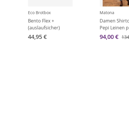
Eco Brotbox
Matona
Bento Flex +
Damen Shirt
(auslaufsicher)
Pepi Leinen p
clay XS
44,95 €
94,00 €
134