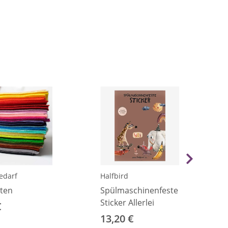
edarf
Halfbird
tten
Spülmaschinenfeste
Sticker Allerlei
€
13,20 €