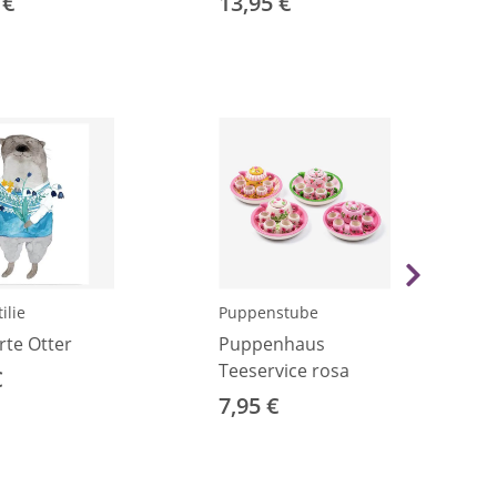
 €
13,95 €
ilie
Puppenstube
rte Otter
Puppenhaus
Teeservice rosa
€
7,95 €