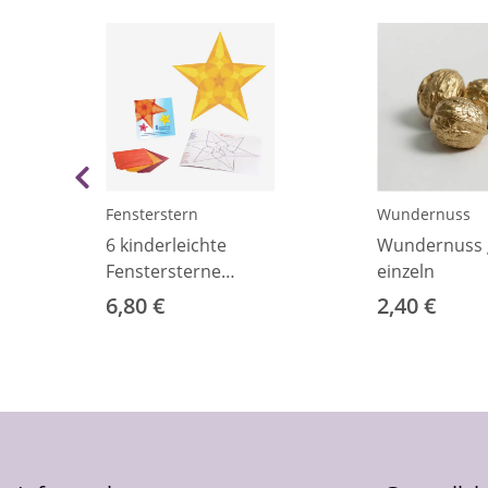
Fensterstern
Wundernuss
6 kinderleichte
Wundernuss 
Fenstersterne
einzeln
Bastelset
6,80 €
2,40 €