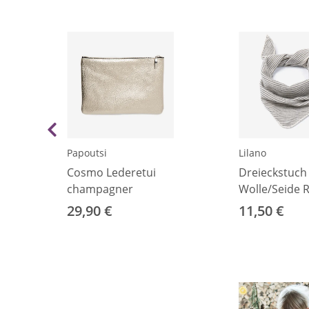
Papoutsi
Lilano
Cosmo Lederetui
Dreieckstuch
champagner
Wolle/Seide R
hellgrau
29,90 €
11,50 €