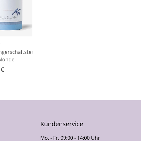
e
gerschaftstee
Monde
 €
Kundenservice
Mo. - Fr. 09:00 - 14:00 Uhr