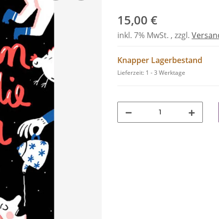
15,00 €
inkl. 7% MwSt. , zzgl.
Versan
Knapper Lagerbestand
Lieferzeit:
1 - 3 Werktage