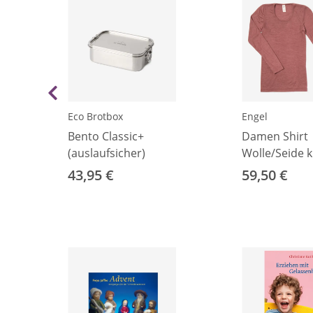
Eco Brotbox
Engel
s
Bento Classic+
Damen Shirt
(auslaufsicher)
Wolle/Seide 
34/36
43,95 €
59,50 €