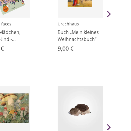
 faces
Urachhaus
„Mädchen,
Buch „Mein kleines
Kind -
Weihnachtsbuch"
echtssensible
 €
9,00 €
tung und
erment von
uf"