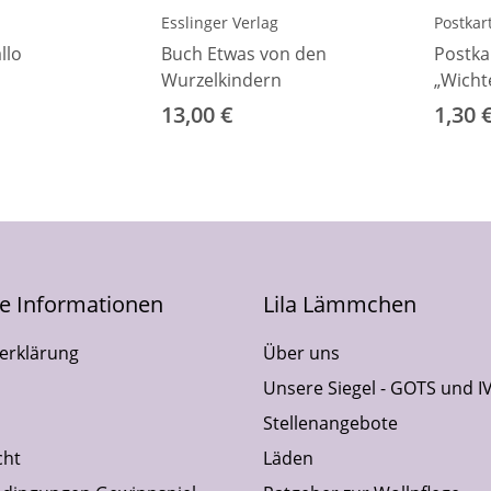
Esslinger Verlag
Postkar
llo
Buch Etwas von den
Postka
Wurzelkindern
„Wicht
Herbst
13,00 €
1,30 
he Informationen
Lila Lämmchen
erklärung
Über uns
Unsere Siegel - GOTS und I
Stellenangebote
cht
Läden