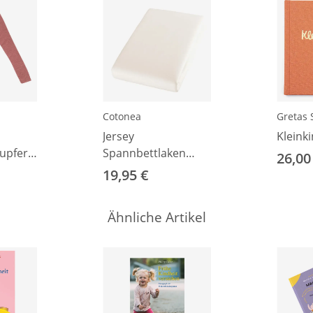
Cotonea
Gretas 
Jersey
Kleink
kupfer
Spannbettlaken
26,00
natur 35x75 cm
19,95 €
Ähnliche Artikel