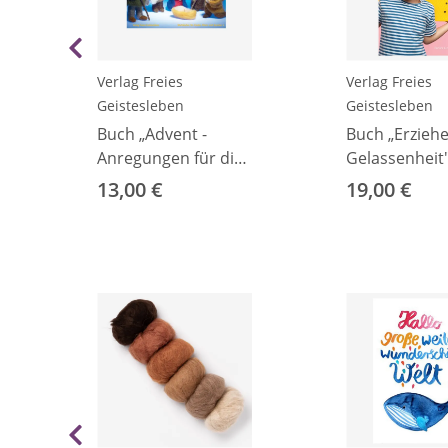
Verlag Freies
Verlag Freies
Geistesleben
Geistesleben
d
Buch „Advent -
Buch „Erzieh
Anregungen für die
Gelassenheit
Vorweihnachtszeit"
13,00 €
19,00 €