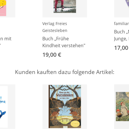
Verlag Freies
familiar
Geistesleben
Buch 
en mit
Buch „Frühe
Junge, 
"
Kindheit verstehen"
Geschl
17,00
Beglei
19,00 €
Empow
klein a
Kunden kauften dazu folgende Artikel: