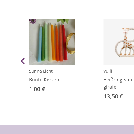
Sunna Licht
Vulli
Bunte Kerzen
Beißring Soph
eide
girafe
1,00 €
13,50 €