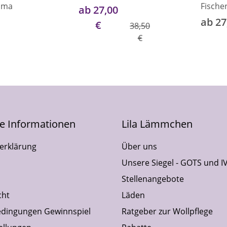
mma
Fische
ab 27,00
ab 27
€
38,50
€
he Informationen
Lila Lämmchen
erklärung
Über uns
Unsere Siegel - GOTS und I
Stellenangebote
cht
Läden
dingungen Gewinnspiel
Ratgeber zur Wollpflege