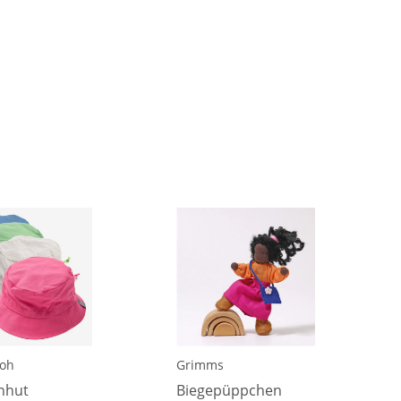
ooh
Grimms
nhut
Biegepüppchen