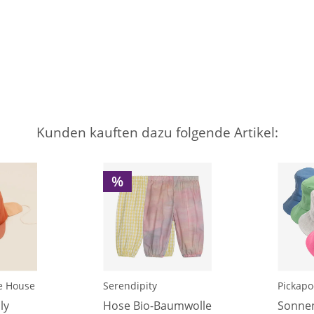
Kunden kauften dazu folgende Artikel:
%
e House
Serendipity
Pickap
ly
Hose Bio-Baumwolle
Sonne