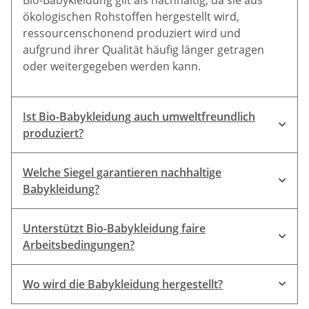
ökologischen Rohstoffen hergestellt wird,
ressourcenschonend produziert wird und
aufgrund ihrer Qualität häufig länger getragen
oder weitergegeben werden kann.
Ist Bio-Babykleidung auch umweltfreundlich
produziert?
Welche Siegel garantieren nachhaltige
Babykleidung?
GOTS (Global Organic
Unterstützt Bio-Babykleidung faire
Textile Standard) und IVN Best
.
Arbeitsbedingungen?
Wo wird die Babykleidung hergestellt?