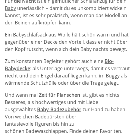
Für die Nacht
ist ein gemütlicher
Schlafanzug für dein
Baby
unerlässlich – damit du es unkompliziert wickeln
kannst, ist es sehr praktisch, wenn man das Modell an
den Beinen aufknöpfen kann.
Ein
Babyschlafsack
aus Wolle hält schön warm und hat
gegenüber einer Decke den Vorteil, dass er nicht über
den Kopf rutscht, wenn sich dein Baby nachts bewegt.
Zum konstanten Begleiter gehört auch eine
Bio-
Babydecke
: als Unterlage unterwegs, damit es vertraut
riecht und dein Engel darauf liegen kann, im Buggy als
wärmende Schutzhülle oder über die
Trage
gelegt.
Und wenn mal
Zeit für Planschen
ist, gibt es nichts
Besseres, als hochwertiges und mit Liebe
ausgewähltes
Baby-Badezubehör
zur Hand zu haben.
Von weichen Badebürsten über
fantasievolle Figuren bis hin zu
schönen Badewaschlappen. Finde deinen Favoriten.