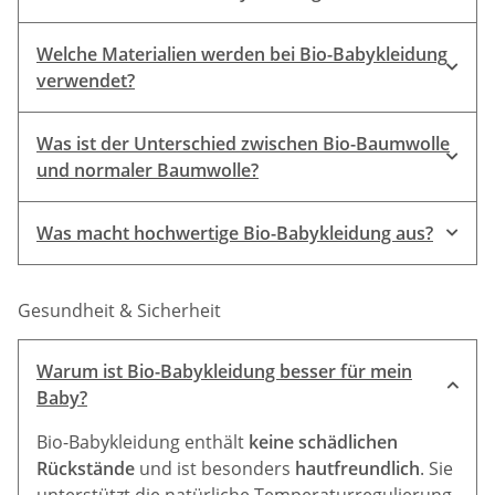
wesentliche Unterschied liegt in der
Welche Materialien werden bei Bio-Babykleidung
Herstellung.
verwendet?
Bio-
Was ist der Unterschied zwischen Bio-Baumwolle
Baumwolle, Wolle aus kontrolliert biologischer
und normaler Baumwolle?
Tierhaltung
Wolle-Seide-Mischungen
Leinen
Alpaka
Was macht hochwertige Bio-Babykleidung aus?
schadstofffreie Materialien
sorgfältige
Gesundheit & Sicherheit
Verarbeitung
Strapazierfähigkeit und
Langlebigkeit
Warum ist Bio-Babykleidung besser für mein
Baby?
Bio-Babykleidung enthält
keine schädlichen
Rückstände
und ist besonders
hautfreundlich
. Sie
unterstützt die natürliche Temperaturregulierung,