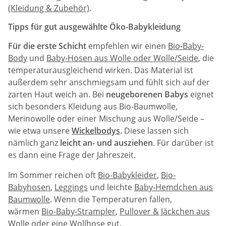
(Kleidung & Zubehör)
.
Tipps für gut ausgewählte Öko-Babykleidung
Für die erste Schicht
empfehlen wir einen
Bio-Baby-
Body
und
Baby-Hosen aus Wolle oder Wolle/Seide
, die
temperaturausgleichend wirken. Das Material ist
außerdem sehr anschmiegsam und fühlt sich auf der
zarten Haut weich an. Bei
neugeborenen Babys
eignet
sich besonders Kleidung aus Bio-Baumwolle,
Merinowolle oder einer Mischung aus Wolle/Seide –
wie etwa unsere
Wickelbodys
.
Diese lassen sich
nämlich ganz
leicht an- und ausziehen
. Für darüber ist
es dann eine Frage der Jahreszeit.
Im Sommer reichen oft
Bio-Babykleider
,
Bio-
Babyhosen
,
Leggings
und leichte
Baby-Hemdchen aus
Baumwolle
. Wenn die Temperaturen fallen,
wärmen
Bio-Baby-Strampler
,
Pullover & Jäckchen aus
Wolle
oder eine
Wollhose
gut.