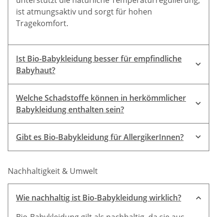
ist atmungsaktiv und sorgt für hohen
Tragekomfort.
Ist Bio-Babykleidung besser für empfindliche
Babyhaut?
Welche Schadstoffe können in herkömmlicher
Babykleidung enthalten sein?
Gibt es Bio-Babykleidung für AllergikerInnen?
naturbelassenen Materialien für Allergiker:innen
Nachhaltigkeit & Umwelt
geeignet
Wie nachhaltig ist Bio-Babykleidung wirklich?
Bio-Babykleidung gilt als nachhaltig, da sie aus