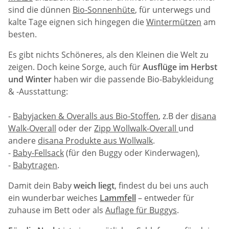
sind die dünnen
Bio-Sonnenhüte
, für unterwegs und
kalte Tage eignen sich hingegen die
Wintermützen
am
besten.
Es gibt nichts Schöneres, als den Kleinen die Welt zu
zeigen. Doch keine Sorge, auch für
Ausflüge im Herbst
und Winter
haben wir die passende Bio-Babykleidung
& -Ausstattung:
-
Babyjacken & Overalls aus Bio-Stoffen
, z.B der
disana
Walk-Overall
oder der
Zipp Wollwalk-Overall
und
andere
disana Produkte aus Wollwalk
.
-
Baby-Fellsack
(für den Buggy oder Kinderwagen),
-
Babytragen
.
Damit dein Baby
weich liegt
, findest du bei uns auch
ein wunderbar weiches
Lammfell
– entweder für
zuhause im Bett oder als
Auflage für Buggys
.