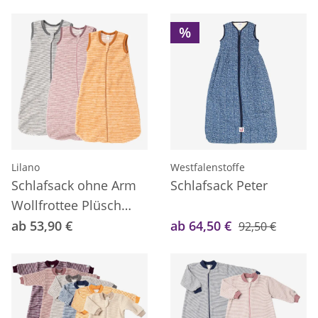
%
Lilano
Westfalenstoffe
Schlafsack ohne Arm
Schlafsack Peter
Wollfrottee Plüsch
Ringel
ab 53,90 €
ab 64,50 €
92,50 €