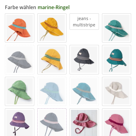
Farbe wählen
marine-Ringel
jeans -
multistripe