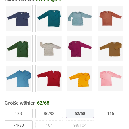
Größe wählen
62/68
128
86/92
62/68
116
74/80
104
98/104