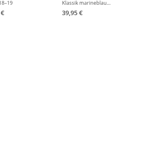
18–19
Klassik marineblau
18–19
 €
39,95 €