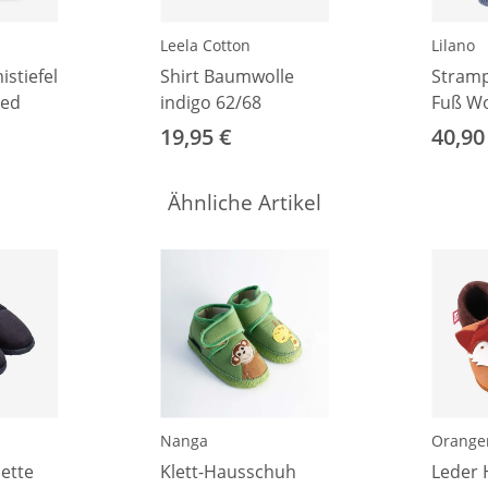
Leela Cotton
Lilano
stiefel
Shirt Baumwolle
Stramp
red
indigo 62/68
Fuß Wo
Plüsch
19,95 €
40,90
marine
Ähnliche Artikel
Nanga
Orangen
ette
Klett-Hausschuh
Leder