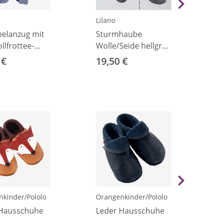
Lilano
elanzug mit
Sturmhaube
llfrottee-
Wolle/Seide hellgrau
 Ringel
62/68
 €
19,50 €
 50
kinder/Pololo
Orangenkinder/Pololo
 Hausschuhe
Leder Hausschuhe