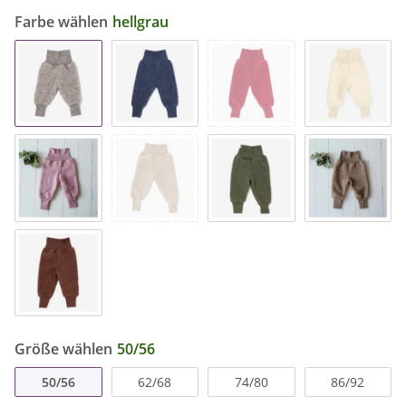
Farbe wählen
hellgrau
Größe wählen
50/56
50/56
62/68
74/80
86/92