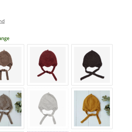
nd
ange