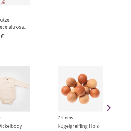
ütze
ece altrosa
 €
a
Grimms
ickelbody
Kugelgreifling Holz