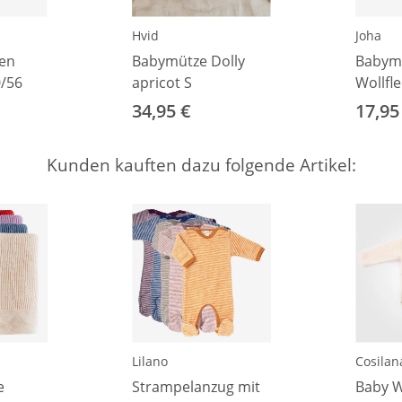
Hvid
Joha
en
Babymütze Dolly
Babym
0/56
apricot S
Wollfle
37
34,95 €
17,95
Kunden kauften dazu folgende Artikel:
Lilano
Cosilan
e
Strampelanzug mit
Baby W