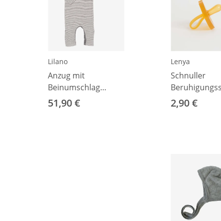
Lilano
Lenya
Anzug mit
Schnuller
Beinumschlag
Beruhigungs
Wolle/Seide Ringel
Tropfenform 0-6
51,90 €
2,90 €
grau 56
Monate