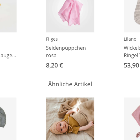
Filges
Lilano
Seidenpüppchen
Wickel
sauger
rosa
Ringel 
Plüsch
8,20 €
53,90
50/56
Ähnliche Artikel