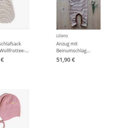
Lilano
schlafsack
Anzug mit
Wollfrottee-
Beinumschlag
 hellgrau
Wolle/Seide Ringel
 €
51,90 €
rust 56